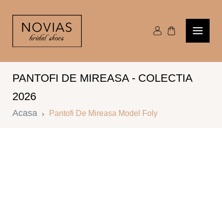
PANTOFI DE MIREASA - COLECTIA
2026
Acasa
Pantofi De Mireasa Model Foly
M
E
35
36