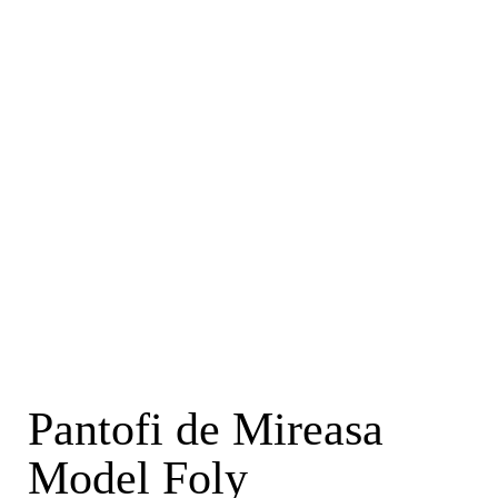
37
38
39
40
41
Pantofi de Mireasa
42
Model Foly