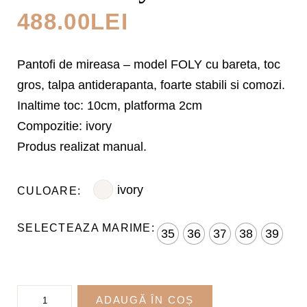
488.00
LEI
Pantofi de mireasa – model FOLY cu bareta, toc
gros, talpa antiderapanta, foarte stabili si comozi.
Inaltime toc: 10cm, platforma 2cm
Compozitie: ivory
Produs realizat manual.
ivory
CULOARE
35
36
37
38
39
Cantitate
ADAUGĂ ÎN COȘ