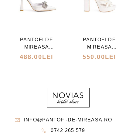
PRODUSULUI.
ACEST
ACEST
PRODUS
PRODUS
ARE
ARE
PANTOFI DE
PANTOFI DE
MAI
MAI
MIREASA
MIREASA
MULTE
MULTE
MODEL 28
MODEL 20
488.00
LEI
550.00
LEI
VARIAȚII.
VARIAȚII.
OPȚIUNILE
OPȚIUNILE
POT
POT
FI
FI
ALESE
ALESE
ÎN
ÎN
PAGINA
PAGINA
INFO@PANTOFI-DE-MIREASA.RO
PRODUSULUI.
PRODUSULUI
0742 265 579