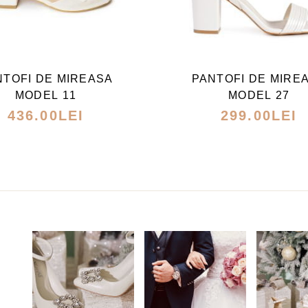
ACEST
ACEST
PRODUS
PRODU
ARE
ARE
NTOFI DE MIREASA
PANTOFI DE MIRE
MAI
MAI
MODEL 11
MODEL 27
MULTE
MULTE
436.00
LEI
299.00
LEI
VARIAȚII.
VARIAȚI
OPȚIUNILE
OPȚIUN
POT
POT
FI
FI
ALESE
ALESE
ÎN
ÎN
PAGINA
PAGINA
PRODUSULUI.
PRODUS