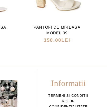
ACEST
S
PRODUS
ARE
ASA
PANTOFI DE MIREASA
MAI
MODEL 39
MULTE
350.00
LEI
I.
VARIAȚII.
ILE
OPȚIUNILE
POT
FI
ALESE
ÎN
Informatii
PAGINA
ULUI.
PRODUSULUI.
TERMENI SI CONDITII
RETUR
CONFIDENTIALITATE