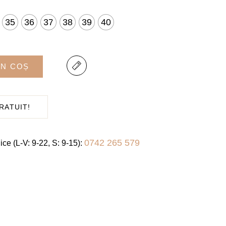
35
36
37
38
39
40
37
38
ÎN COȘ
39
RATUIT!
40
0742 265 579
ice (L-V: 9-22, S: 9-15):
41
42