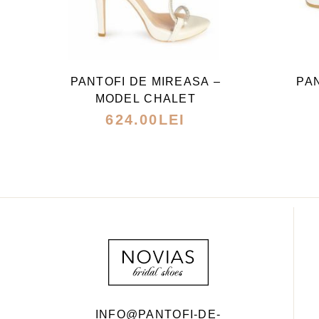
ACEST
PRODUS
ARE
PANTOFI DE MIREASA –
PA
MAI
MODEL CHALET
MULTE
624.00
LEI
VARIAȚII.
OPȚIUNILE
POT
FI
ALESE
ÎN
PAGINA
PRODUSULUI.
INFO@PANTOFI-DE-