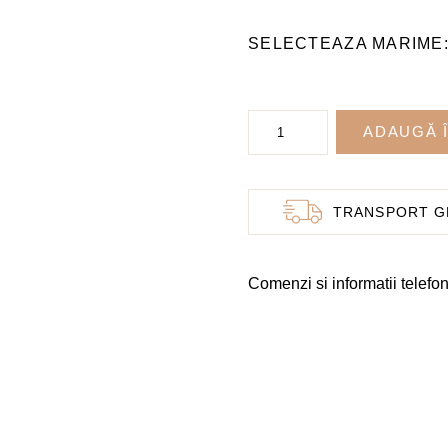
Cantitate
ADAUGĂ 
Pantofi
de
Mireasa
TRANSPORT G
Model
Choo
Comenzi si informatii telefon