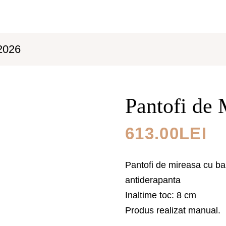
ACASA
PRODUSE
PROMOTII
CO
2026
Pantofi de
613.00
LEI
Pantofi de mireasa cu ba
antiderapanta
Inaltime toc: 8 cm
Produs realizat manual.