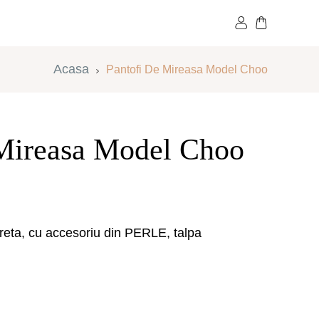
MENZI SI LIVRARI
BLOG
CONTACT
Acasa
Pantofi De Mireasa Model Choo
 Mireasa Model Choo
M
E
reta, cu accesoriu din PERLE, talpa
35
36