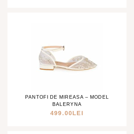
POT
FI
ALESE
ÎN
PAGINA
PRODUSULUI.
ACEST
PRODUS
ARE
MAI
PANTOFI DE MIREASA – MODEL
MULTE
BALERYNA
VARIAȚII.
499.00
LEI
OPȚIUNILE
POT
FI