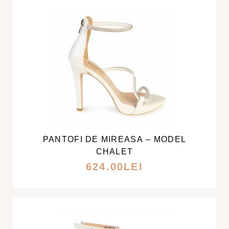
ALESE
ÎN
PAGINA
PRODUSULUI.
ACEST
PRODUS
ARE
MAI
PANTOFI DE MIREASA – MODEL
MULTE
CHALET
VARIAȚII.
624.00
LEI
OPȚIUNILE
POT
FI
ALESE
ÎN