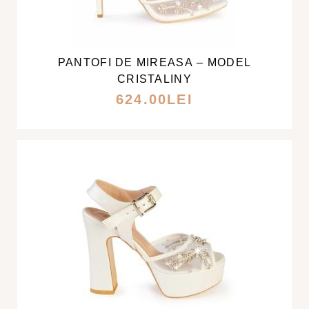
ACEST
PRODUS
ARE
MAI
PANTOFI DE MIREASA – MODEL
MULTE
CRISTALINY
VARIAȚII.
624.00
LEI
OPȚIUNILE
POT
FI
ALESE
ÎN
PAGINA
PRODUSULUI.
ACEST
PRODUS
ARE