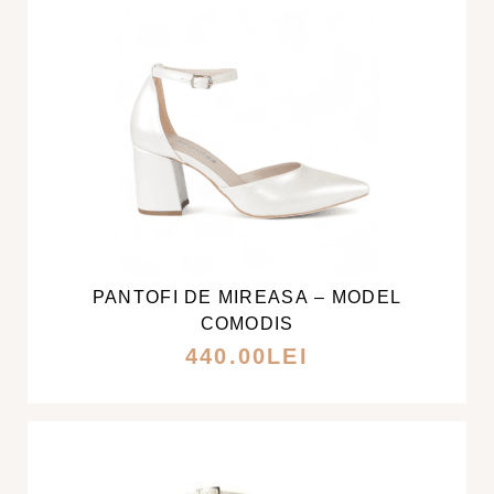
ALESE
ÎN
PAGINA
PRODUSULUI.
ACEST
PRODUS
ARE
MAI
PANTOFI DE MIREASA – MODEL
MULTE
COMODIS
VARIAȚII.
440.00
LEI
OPȚIUNILE
POT
FI
ALESE
ÎN