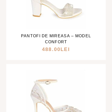
ACEST
PRODUS
ARE
MAI
PANTOFI DE MIREASA – MODEL
MULTE
CONFORT
VARIAȚII.
488.00
LEI
OPȚIUNILE
POT
FI
ALESE
ÎN
PAGINA
PRODUSULUI.