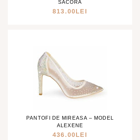
SACORA
VARIAȚII.
813.00
LEI
OPȚIUNILE
POT
FI
ALESE
ÎN
PAGINA
PRODUSULUI.
ACEST
PRODUS
ARE
MAI
PANTOFI DE MIREASA – MODEL
MULTE
ALEXENE
VARIAȚII.
436.00
LEI
OPȚIUNILE