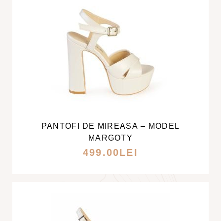
ALESE
ÎN
PAGINA
PRODUSULUI.
ACEST
PRODUS
ARE
MAI
PANTOFI DE MIREASA – MODEL
MULTE
MARGOTY
VARIAȚII.
499.00
LEI
OPȚIUNILE
POT
FI
ALESE
ÎN
PAGINA