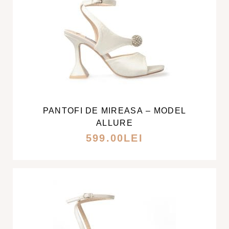
PAGINA
PRODUSULUI.
ACEST
PRODUS
ARE
MAI
PANTOFI DE MIREASA – MODEL
MULTE
ALLURE
VARIAȚII.
599.00
LEI
OPȚIUNILE
POT
FI
ALESE
ÎN
PAGINA
PRODUSULUI.