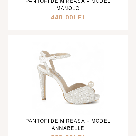
PANTOFI DE MIREASA – MODEL
MULTE
MANOLO
VARIAȚII.
440.00
LEI
OPȚIUNILE
POT
FI
ALESE
ÎN
PAGINA
PRODUSULUI.
ACEST
PRODUS
ARE
MAI
PANTOFI DE MIREASA – MODEL
MULTE
ANNABELLE
VARIAȚII.