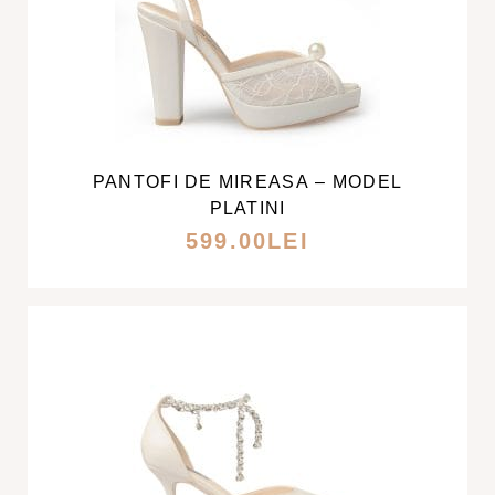
ACEST
PRODUS
ARE
MAI
PANTOFI DE MIREASA – MODEL
MULTE
PLATINI
VARIAȚII.
599.00
LEI
OPȚIUNILE
POT
FI
ALESE
ÎN
PAGINA
PRODUSULUI.