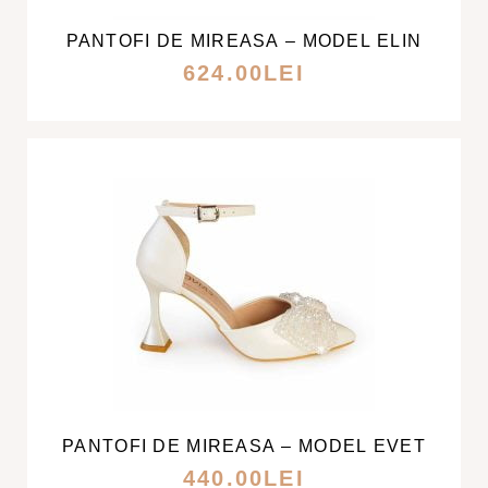
MAI
PANTOFI DE MIREASA – MODEL ELIN
MULTE
VARIAȚII.
624.00
LEI
OPȚIUNILE
POT
FI
ALESE
ÎN
PAGINA
PRODUSULUI.
ACEST
PRODUS
ARE
MAI
PANTOFI DE MIREASA – MODEL EVET
MULTE
VARIAȚII.
440.00
LEI