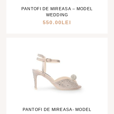
MAI
PANTOFI DE MIREASA – MODEL
MULTE
WEDDING
VARIAȚII.
550.00
LEI
OPȚIUNILE
POT
FI
ALESE
ÎN
PAGINA
PRODUSULUI.
ACEST
PRODUS
ARE
MAI
PANTOFI DE MIREASA- MODEL
MULTE