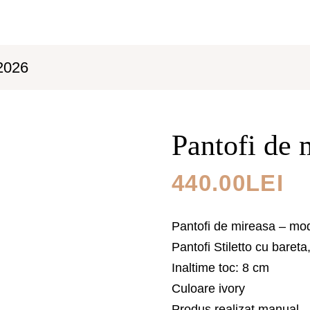
ACASA
PRODUSE
PROMOTII
CO
2026
Pantofi de 
440.00
LEI
Pantofi de mireasa – mo
Pantofi Stiletto cu bareta
Inaltime toc: 8 cm
Culoare ivory
Produs realizat manual