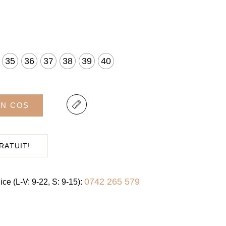
37
35
36
37
38
39
40
38
39
ÎN COȘ
40
RATUIT!
41
0742 265 579
ice (L-V: 9-22, S: 9-15):
42