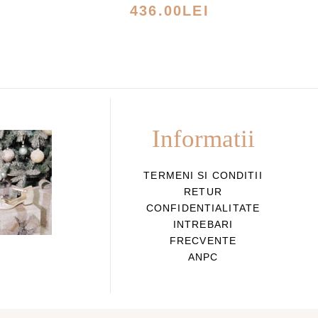
MULTE
436.00
LEI
I.
VARIAȚII.
ILE
OPȚIUNILE
POT
FI
ALESE
ÎN
Informatii
PAGINA
ULUI.
PRODUSULUI.
TERMENI SI CONDITII
RETUR
CONFIDENTIALITATE
INTREBARI
FRECVENTE
ANPC