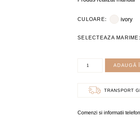
ivory
CULOARE
Cantitate
ADAUGĂ 
Pantofi
de
mireasa
TRANSPORT G
–
model
Comenzi si informatii telefon
Evet