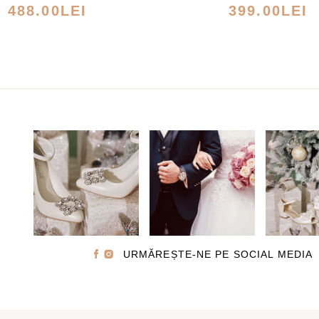
MULTE
MULTE
488.00
LEI
399.00
LEI
VARIAȚII.
VARIAȚI
OPȚIUNILE
OPȚIUN
POT
POT
FI
FI
ALESE
ALESE
ÎN
ÎN
PAGINA
PAGINA
PRODUSULUI.
PRODUS
URMĂREȘTE-NE PE SOCIAL MEDIA