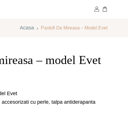
MENZI SI LIVRARI
BLOG
CONTACT
Acasa
Pantofi De Mireasa – Model Evet
mireasa – model Evet
M
E
del Evet
, accesorizati cu perle, talpa antiderapanta
35
36