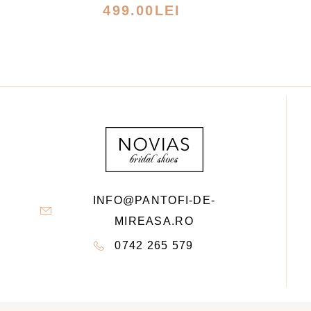
MULTE
499.00
LEI
VARIAȚII.
OPȚIUNILE
POT
FI
ALESE
ÎN
PAGINA
PRODUSULUI.
INFO@PANTOFI-DE-
MIREASA.RO
0742 265 579