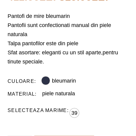
INIȚIAL
CUR
Pantofi de mire bleumarin
Pantofii sunt confectionati manual din piele
A
ESTE
naturala
Talpa pantofilor este din piele
FOST:
329.0
Sfat asortare: eleganti cu un stil aparte,pentru
411.00LEI.
tinute speciale.
bleumarin
CULOARE
piele naturala
MATERIAL
39