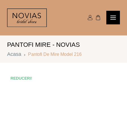
PANTOFI MIRE - NOVIAS
Acasa
Pantofi De Mire Model 216
M
REDUCERI!
E
39
40