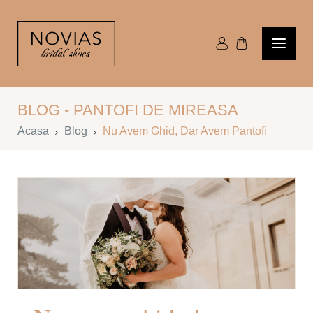
BLOG - PANTOFI DE MIREASA
Acasa
Blog
Nu Avem Ghid, Dar Avem Pantofi