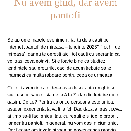
Nu avem ghid, dar avem
pantofi
Se apropie marele eveniment, iar tu deja cauti pe
internet „
pantofi de mireasa – tendinte 2023
”, ”rochii de
mireasa”, dar nu te opresti aici, tot cauti cu speranta ca
vei gasi ceva potrivit. Si e foarte bine ca studiezi
tendintele sau preturile, caci de acum trebuie sa te
inarmezi cu multa rabdare pentru ceea ce urmeaza.
Cu totii avem in cap ideea asta de a cauta un ghid al
succesului sau o lista de la A la Z, dar din fericire nu o
gasim. De ce? Pentru ca orice persoana este unica,
asadar, experienta ta va fi la fel. Dar, daca ai gasit ceva,
ai timp sa-ti faci ghidul tau, cu regulile si ideile proprii.
Iar pentru pantofi, in general, nu vom gasi niciun ghid.
Dar fiecare om invata si vrea sa povesteasca propria